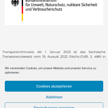
Transparenzhinweis: Ab 1. Januar 2023 ist das Sächsische
Transparenzgesetz vom 19. August 2022 (Sächs-GVBl. S. 486) in
Kraft. Es gewährt jeder Person ein Recht auf Zugang zu den bei
einer transparenzpflichtigen Stelle im Freistaat Sachsen
Wir verwenden Cookies, um unsere Website und unseren Service zu
verfügbaren Informationen, soweit keine Ausnahme gilt
optimieren.
(Transparenzanspruch). Schulen sind transparenzpflichtige
Stellen nur, soweit Informationen über den Namen von
Drittmittelgebern, die Höhe der Drittmittel und die Laufzeit der
Cookies akzeptieren
mit Drittmitteln finanzierten abgeschlossenen
Forschungsvorhaben betroffen sind.
Ablehnen
Einstellungen anzeigen