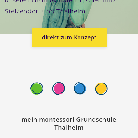
unseren
Grundschulen
in
Chemnitz
Stelzendorf und
Thalheim
.
direkt zum Konzept
mein montessori Grundschule
Thalheim