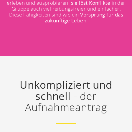
erleben und ausprobieren,
sie löst Konflikte
in der
Gruppe auch viel reibungsfreier und einfacher.
Diese Fähigkeiten sind wie ein
Vorsprung für das
zukünftige Leben
.
Unkompliziert und
schnell
- der
Aufnahmeantrag